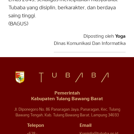
Tubaba yang disiplin, berkarakter, dan berdaya
saing tinggi.
(BAGUS)
Diposting oleh
Yoga
Dinas Komunikasi Dan Informatika
Pemerintah
Kabupaten Tulang Bawang Barat
Jl. Diponegoro No. 86 Panaragan Jaya, Panaragan, Kec. Tulang
Bawang Tengah, Kab. Tulang Bawang Barat, Lampung 34693
Telepon
Email
+628 -
Kominfo@tubaba.go.id