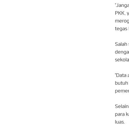
"Janga
PKK, y
merogo
tegas 
Salah 
denga
sekola
"Data 
butuh 
pemer
Selain
para 
luas.