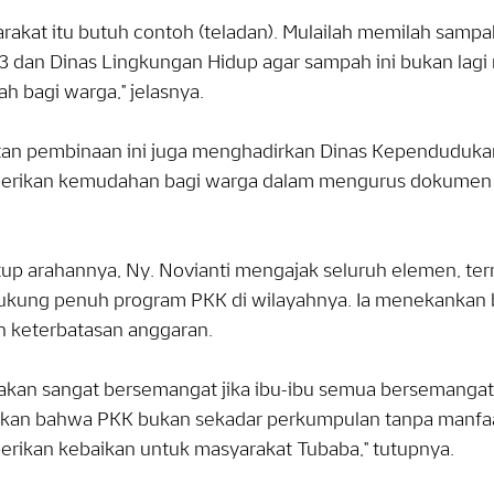
rakat itu butuh contoh (teladan). Mulailah memilah sampa
3 dan Dinas Lingkungan Hidup agar sampah ini bukan lagi 
h bagi warga," jelasnya.
tan pembinaan ini juga menghadirkan Dinas Kependudukan 
rikan kemudahan bagi warga dalam mengurus dokumen 
up arahannya, Ny. Novianti mengajak seluruh elemen, ter
kung penuh program PKK di wilayahnya. Ia menekankan bah
h keterbatasan anggaran.
akan sangat bersemangat jika ibu-ibu semua bersemangat. Ib
kkan bahwa PKK bukan sekadar perkumpulan tanpa manfaa
rikan kebaikan untuk masyarakat Tubaba," tutupnya.