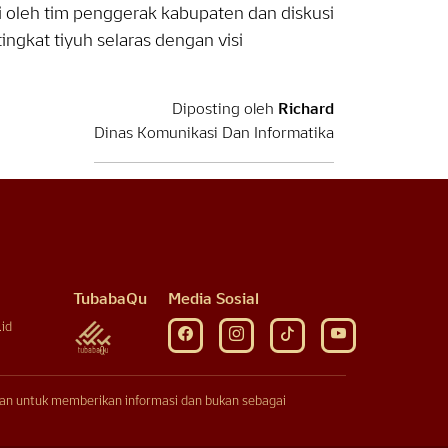
 oleh tim penggerak kabupaten dan diskusi
ingkat tiyuh selaras dengan visi
Diposting oleh
Richard
Dinas Komunikasi Dan Informatika
TubabaQu
Media Sosial
id
juan untuk memberikan informasi dan bukan sebagai