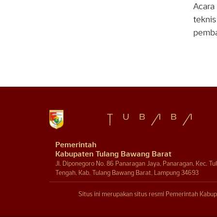
Acara 
teknis
pemba
Pemerintah
Kabupaten Tulang Bawang Barat
Jl. Diponegoro No. 86 Panaragan Jaya, Panaragan, Kec. T
Tengah, Kab. Tulang Bawang Barat, Lampung 34693
Situs ini merupakan situs resmi Pemerintah Kabup