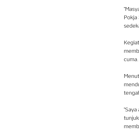
"Masya
Pokja 
sedeka
Kegia
membe
cuma.
Menut
mendu
tenga
"Saya 
tunju
membe