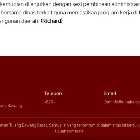
kemudian dilanjutkan dengan sesi pembinaan administrasi
 bersama dinas terkait guna memastikan program kerja di t
ngunan daerah.
(Richard)
Telepon
Email
+628 -
Kominfo@tubaba.go.
ulang Bawang
aten Tulang Bawang Barat. Semua isi yang tercantum di dalam situs ini bertu
tujuan komersial.