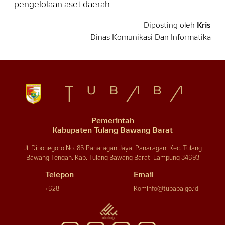
pengelolaan aset daerah.
Diposting oleh
Kris
Dinas Komunikasi Dan Informatika
Pemerintah
Kabupaten Tulang Bawang Barat
Jl. Diponegoro No. 86 Panaragan Jaya, Panaragan, Kec. Tulang
Bawang Tengah, Kab. Tulang Bawang Barat, Lampung 34693
Telepon
Email
+628 -
Kominfo@tubaba.go.id