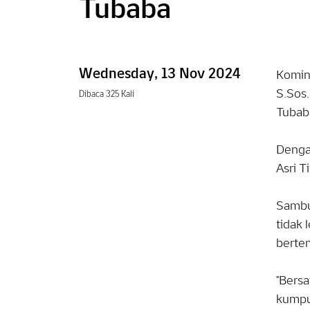
Tubaba
Wednesday, 13 Nov 2024
Komin
S.Sos.
Dibaca 325 Kali
Tubab
Denga
Asri 
Sambu
tidak 
berte
"Bers
kumpul