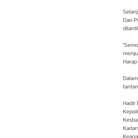
Selan
Dan P
dilanti
"Semo
menjun
Harap
Dalam 
tantan
Hadir 
Kepolr
Kesba
Kadar
Keaga