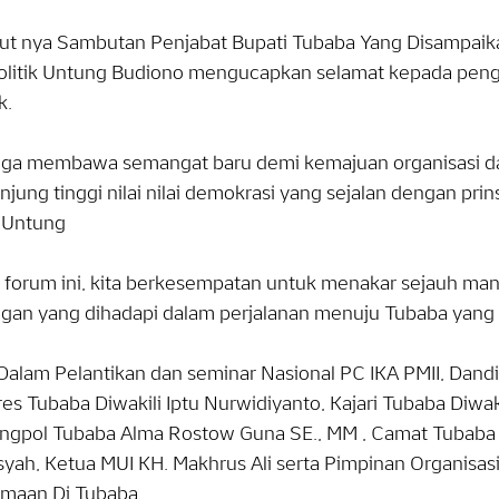
jut nya Sambutan Penjabat Bupati Tubaba Yang Disampaik
olitik Untung Budiono mengucapkan selamat kepada pengu
k.
ga membawa semangat baru demi kemajuan organisasi da
jung tinggi nilai nilai demokrasi yang sejalan dengan prin
 Untung
forum ini, kita berkesempatan untuk menakar sejauh mana
gan yang dihadapi dalam perjalanan menuju Tubaba yang l
Dalam Pelantikan dan seminar Nasional PC IKA PMII, Dandi
es Tubaba Diwakili Iptu Nurwidiyanto, Kajari Tubaba Diwak
ngpol Tubaba Alma Rostow Guna SE., MM , Camat Tubaba 
syah, Ketua MUI KH. Makhrus Ali serta Pimpinan Organis
maan Di Tubaba.