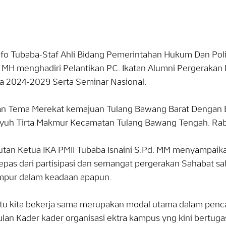
fo Tubaba-Staf Ahli Bidang Pemerintahan Hukum Dan Poli
 MH menghadiri Pelantikan PC. Ikatan Alumni Pergerakan M
a 2024-2029 Serta Seminar Nasional.
n Tema Merekat kemajuan Tulang Bawang Barat Dengan B
Tiyuh Tirta Makmur Kecamatan Tulang Bawang Tengah. Rab
tan Ketua IKA PMII Tubaba Isnaini S.Pd. MM menyampaikan
lepas dari partisipasi dan semangat pergerakan Sahabat sa
mpur dalam keadaan apapun.
atu kita bekerja sama merupakan modal utama dalam penca
an Kader kader organisasi ektra kampus yng kini bertugas