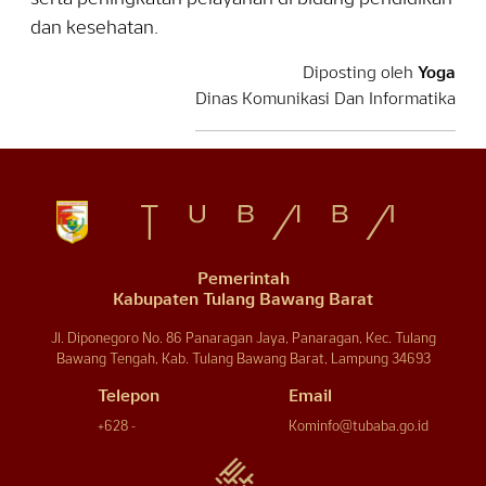
dan kesehatan.
Diposting oleh
Yoga
Dinas Komunikasi Dan Informatika
Pemerintah
Kabupaten Tulang Bawang Barat
Jl. Diponegoro No. 86 Panaragan Jaya, Panaragan, Kec. Tulang
Bawang Tengah, Kab. Tulang Bawang Barat, Lampung 34693
Telepon
Email
+628 -
Kominfo@tubaba.go.id