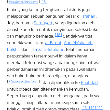
[
klarifikasi diperlukan
]
[
18
]
Klaim yang kurang teruji secara historis juga
melaporkan sebuah bangunan besar di
Isfahan
,
Jey, bernama
Sarouyeh
, yang digunakan oleh
dinasti kuno Iran untuk menyimpan koleksi buku
[
18
]
dan manuskrip berharga.
Setidaknya tiga
cendekiawan Islam,
al-Biruni
,
Abu Ma'shar al-
Balkhi
, dan
Hamza al-Isfahani
, telah menamai
perpustakaan tersembunyi ini dalam karya
mereka. Referensi yang sama mengklaim bahwa
perbendaharaan ini ditemukan pada awal Islam
dan buku-buku berharga dipilih, dibungkus
[
klarifikasi diperlukan
]
, dan dipindahkan ke
Baghdad
untuk dibaca dan diterjemahkan kemudian.
Seperti yang dilaporkan oleh pengamat, pada saat
menggali arsip, alfabet manuskrip sama sekali
[
18
]
[
19
]
[
20
tidak diketahui oleh orang-orang biasa.