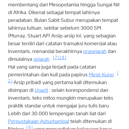
membentang dari Mesopotamia hingga Sungai Nil
di Afrika. Dikenal sebagai tempat lahirnya
peradaban, Bulan Sabit Subur merupakan tempat
lahirnya tulisan, sekitar sebelum 3000 SM.
(Murray, Stuart AP) Arsip-arsip ini, yang sebagian
besar terdiri dari catatan transaksi komersial atau
inventaris, menandai berakhirnya
prasejarah
dan
[
7
]
[
8
]
dimulainya
sejarah
.
Hal yang sama juga terjadi pada catatan
[
pemerintahan dan kuil pada
papirus
Mesir
Kuno
.
2
]
Arsip pribadi yang pertama kali ditemukan
disimpan di
Ugarit
; selain korespondensi dan
inventaris, teks mitos mungkin merupakan teks
praktik standar untuk mengajar juru tulis baru.
Lebih dari 30.000 lempengan tanah liat dari
Perpustakaan Ashurbanipal
telah ditemukan di
[
9
]