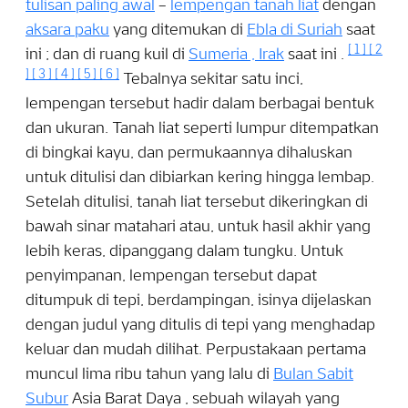
tulisan paling awal
–
lempengan tanah liat
dengan
aksara paku
yang ditemukan di
Ebla di
Suriah
saat
[
1
]
[
2
ini
; dan di ruang kuil di
Sumeria ,
Irak
saat ini
.
]
[
3
]
[
4
]
[
5
]
[
6
]
Tebalnya sekitar satu inci,
lempengan tersebut hadir dalam berbagai bentuk
dan ukuran. Tanah liat seperti lumpur ditempatkan
di bingkai kayu, dan permukaannya dihaluskan
untuk ditulisi dan dibiarkan kering hingga lembap.
Setelah ditulisi, tanah liat tersebut dikeringkan di
bawah sinar matahari atau, untuk hasil akhir yang
lebih keras, dipanggang dalam tungku. Untuk
penyimpanan, lempengan tersebut dapat
ditumpuk di tepi, berdampingan, isinya dijelaskan
dengan judul yang ditulis di tepi yang menghadap
keluar dan mudah dilihat. Perpustakaan pertama
muncul lima ribu tahun yang lalu di
Bulan Sabit
Subur
Asia Barat Daya , sebuah wilayah yang