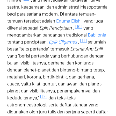
Niniwe,
yang menyediakan kekayaan karya
sastra, keagamaan, dan administrasi Mesopotamia
bagi para sarjana modern. Di antara temuan-
temuan tersebut adalah
Enuma Elish
, yang juga
[
10
]
dikenal sebagai
Epik Penciptaan
,
yang
menggambarkan pandangan tradisional
Babilonia
[
11
]
tentang penciptaan,
Epik Gilgames
,
sejumlah
besar "teks pertanda" termasuk
Enuma Anu Enlil
yang "berisi pertanda yang berhubungan dengan
bulan, visibilitasnya, gerhana, dan konjungsi
dengan planet-planet dan bintang-bintang tetap,
matahari, korona, bintik-bintik, dan gerhana,
cuaca, yaitu kilat, guntur, dan awan, dan planet-
planet dan visibilitasnya, penampakannya, dan
[
12
]
kedudukannya,"
dan teks-teks
astronomi/astrologi, serta daftar standar yang
digunakan oleh juru tulis dan sarjana seperti daftar